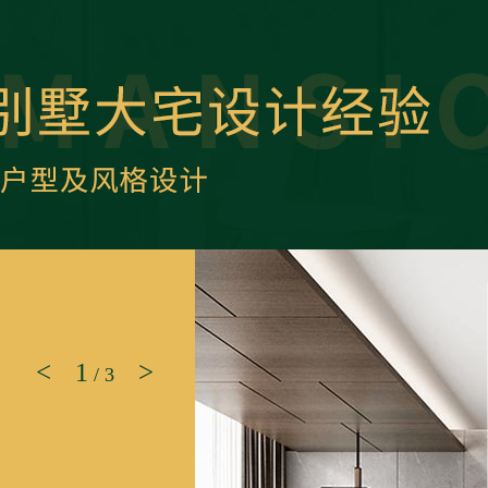
工程费 (元)
16309
管理费 (元)
会根据实际情况有所变化
<
>
1
/
3