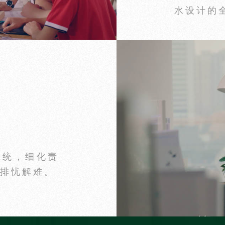
水设计的
今日已有
7905
人成功获取装修预算
系统，细化责
您排忧解难。
您的装修
78797