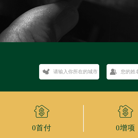
0首付
0增项